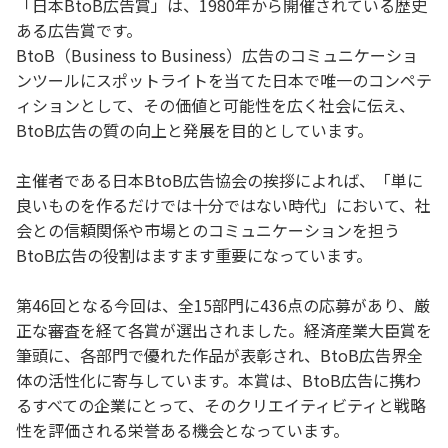
「日本BtoB広告賞」は、1980年から開催されている歴史
ある広告賞です。
BtoB（Business to Business）広告のコミュニケーショ
ンツールにスポットライトを当てた日本で唯一のコンペテ
ィションとして、その価値と可能性を広く社会に伝え、
BtoB広告の質の向上と発展を目的としています。
主催者である日本BtoB広告協会の挨拶によれば、「単に
良いものを作るだけでは十分ではない時代」において、社
会との信頼関係や市場とのコミュニケーションを担う
BtoB広告の役割はますます重要になっています。
第46回となる今回は、全15部門に436点の応募があり、厳
正な審査を経て各賞が選出されました。経済産業大臣賞を
筆頭に、各部門で優れた作品が表彰され、BtoB広告界全
体の活性化に寄与しています。本賞は、BtoB広告に携わ
るすべての企業にとって、そのクリエイティビティと戦略
性を評価される栄誉ある機会となっています。