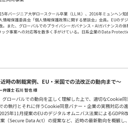
15年バージニア大学ロースクール卒業（LL.M.）、2016年ミュンヘン知的
個人情報保護委員会「個人情報保護政策に関する懇談会」会員。EUのデ
多数。また、グローバルでのプライバシーガバナンス・AIガバナンスの
事案への対応等を数多く手がけている。日系企業のData Protectio
動向～近時の制裁実例、EU・米国での法改正の動向まで～
弁護士 石川 智也 様
は、グローバルでの動向を正しく理解した上で、適切なCooki
での執行とそれに伴うCookie同意バナー・企業の実務対応の
2025年11月提案のEUのデジタルオムニバス法案によるGDP
（Secure Data Act）の提案など、近時の最新動向を概観