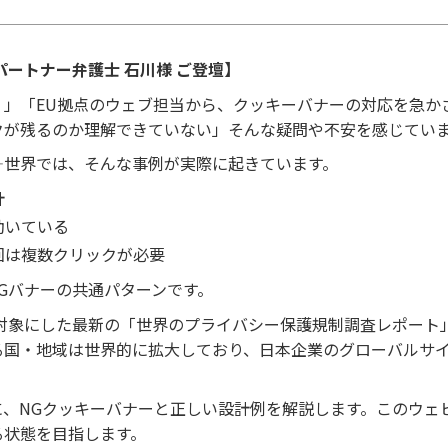
ートナー弁護士 石川様 ご登壇】
？」「EU拠点のウェブ担当から、クッキーバナーの対応を急か
クが残るのか理解できていない」そんな疑問や不安を感じてい
—世界では、そんな事例が実際に起きています。
計
動いている
回は複数クリックが必要
Gバナーの共通パターンです。
・地域を対象にした最新の「世界のプライバシー保護規制調査レポ
る国・地域は世界的に拡大しており、日本企業のグローバルサ
に、NGクッキーバナーと正しい設計例を解説します。このウェ
る状態を目指します。