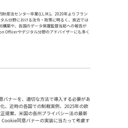
財産法センター卒業(LL.M.)。2020年よりフラン
ジタル分野における法令・政策に明るく、直近では
体制構築や、各国のデータ保護監督当局への報告が
n Officerやデジタル分野のアドバイザーにも多く
e同意バナーを、適切な方法で導入する必要があ
進化、近時の各国での制裁実例、2025年の欧
R改正提案、米国の各州プライバシー法の最新
し、Cookie同意バナーの実装に当たって考慮す