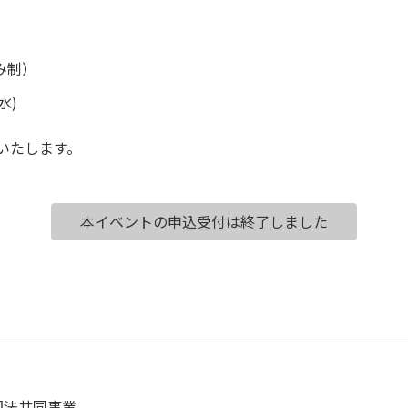
み制）
水)
信いたします。
本イベントの申込受付は終了しました
国法共同事業