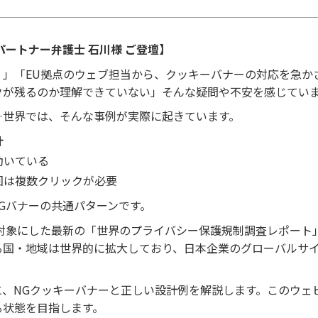
ートナー弁護士 石川様 ご登壇】
？」「EU拠点のウェブ担当から、クッキーバナーの対応を急か
クが残るのか理解できていない」そんな疑問や不安を感じてい
—世界では、そんな事例が実際に起きています。
計
動いている
回は複数クリックが必要
Gバナーの共通パターンです。
・地域を対象にした最新の「世界のプライバシー保護規制調査レポ
る国・地域は世界的に拡大しており、日本企業のグローバルサ
に、NGクッキーバナーと正しい設計例を解説します。このウェ
る状態を目指します。