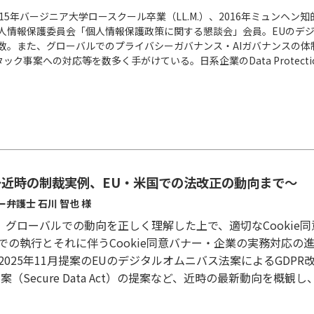
15年バージニア大学ロースクール卒業（LL.M.）、2016年ミュンヘン知的
個人情報保護委員会「個人情報保護政策に関する懇談会」会員。EUのデ
多数。また、グローバルでのプライバシーガバナンス・AIガバナンスの
事案への対応等を数多く手がけている。日系企業のData Protectio
動向～近時の制裁実例、EU・米国での法改正の動向まで～
弁護士 石川 智也 様
は、グローバルでの動向を正しく理解した上で、適切なCooki
での執行とそれに伴うCookie同意バナー・企業の実務対応の
2025年11月提案のEUのデジタルオムニバス法案によるGDP
（Secure Data Act）の提案など、近時の最新動向を概観