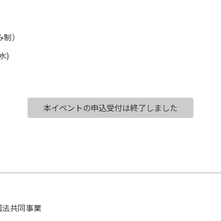
み制）
水)
本イベントの申込受付は終了しました
国法共同事業