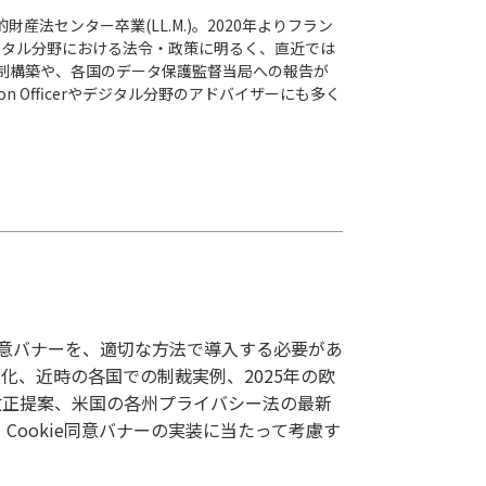
財産法センター卒業(LL.M.)。2020年よりフラン
ジタル分野における法令・政策に明るく、直近では
体制構築や、各国のデータ保護監督当局への報告が
n Officerやデジタル分野のアドバイザーにも多く
e同意バナーを、適切な方法で導入する必要があ
進化、近時の各国での制裁実例、2025年の欧
R改正提案、米国の各州プライバシー法の最新
し、Cookie同意バナーの実装に当たって考慮す