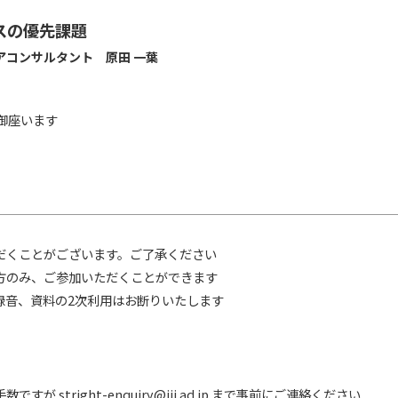
スの優先課題
アコンサルタント 原田 一葉
御座います
だくことがございます。ご了承ください
方のみ、ご参加いただくことができます
録音、資料の2次利用はお断りいたします
stright-enquiry@iij.ad.jp まで事前にご連絡ください