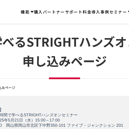
機能
購入
パートナー
サポート
料金
導入事例
セミナー
べるSTRIGHTハンズ
申し込みページ
込みページ