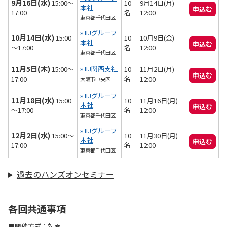
9月16日(水)
15:00～
10
9月14日(月)
本社
申込む
17:00
名
12:00
東京都千代田区
» IIJグループ
10月14日(水)
15:00
10
10月9日(金)
本社
申込む
～17:00
名
12:00
東京都千代田区
11月5日(木)
» IIJ関西支社
15:00～
10
11月2日(月)
申込む
17:00
名
12:00
大阪市中央区
» IIJグループ
11月18日(水)
15:00
10
11月16日(月)
本社
申込む
～17:00
名
12:00
東京都千代田区
» IIJグループ
12月2日(水)
15:00～
10
11月30日(月)
本社
申込む
17:00
名
12:00
東京都千代田区
過去のハンズオンセミナー
各回共通事項
■開催方式：対面