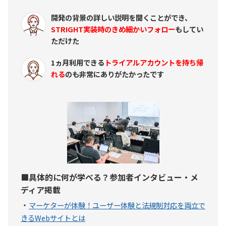
開発の背景の詳しい説明を聞くことができ、
STRIGHT実装時のきめ細かいフォロー
もしてい
ただけた
1ヵ月利用できる
トライアルアカウントを持ち帰
れる
のも非常にありがたかったです
■具体的に何が学べる？参加者インタビュー・メ
ディア掲載
・
マーケターが体験！ユーザー体験と法規制対応を両立で
きるWebサイトとは