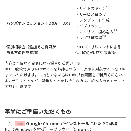
＊１
・サイトスキャン
・サービス紐づけ
・テンプレート作成
ハンズオンセッション＋Q&A
80分
・パブリッシュ
＊２
・スクリプト埋め込み
＊２
・タグ制御確認
個別相談会（追加でご質問が
・IIJコンサルタントによる
－
ある方の任意参加）
個別のQA対応や情報提供
内容は予告なく変更になる場合がございます
＊1 一般公開済みWebサイトをお持ちの方は、実際に対象サイトをスキ
ャンいただけます。お持ちでない方はIIJの共有画面をご利用ください。
＊2 デモサイトなど、開発サイトをお持ちの方は、組み込みまでテスト
実施も可能です
事前にご準備いただくもの
（1）
Google Chrome がインストールされた PC 環境
必須
PC（Windowsを推奨）＋ブラウザ（Chrome）