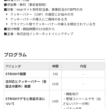
■参加費：無料（事前登録制）
■対象：Webサイト制作担当者、事業担当のIT部門の方
クッキーバナー（CMP）の選定にお悩みの方
クッキーバナーの導入にご興味のある方
クライアント様でクッキーバナーの導入を検討されている方
■受付時間：開始時間の15分前から
■主催：株式会社インターネットイニシアティブ
プログラム
アジェンダ
時間
内容
STRIGHT概要
5分
-
法対応とクッキーバナー（各
15分
-
国法令要件）概要
・機能紹介
STRIGHTデモと実装方法に
・管理コンソールデモ（出
10分
ついて
さないバナーの例）
・バナーデモ