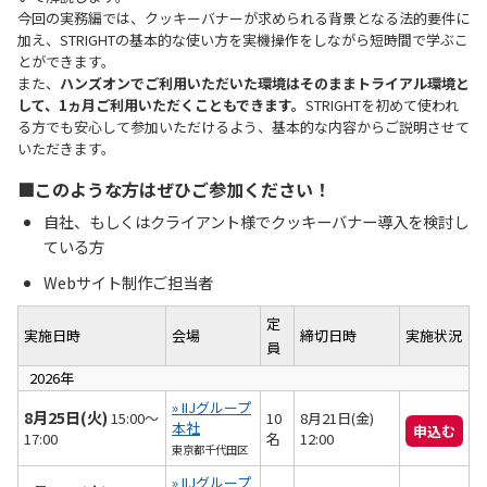
今回の実務編では、クッキーバナーが求められる背景となる法的要件に
加え、STRIGHTの基本的な使い方を実機操作をしながら短時間で学ぶこ
とができます。
また、
ハンズオンでご利用いただいた環境はそのままトライアル環境と
して、1ヵ月ご利用いただくこともできます。
STRIGHTを初めて使われ
る方でも安心して参加いただけるよう、基本的な内容からご説明させて
いただきます。
■このような方はぜひご参加ください！
自社、もしくはクライアント様でクッキーバナー導入を検討し
ている方
Webサイト制作ご担当者
定
実施日時
会場
締切日時
実施状況
員
2026年
» IIJグループ
8月25日(火)
15:00～
10
8月21日(金)
本社
申込む
17:00
名
12:00
東京都千代田区
» IIJグループ