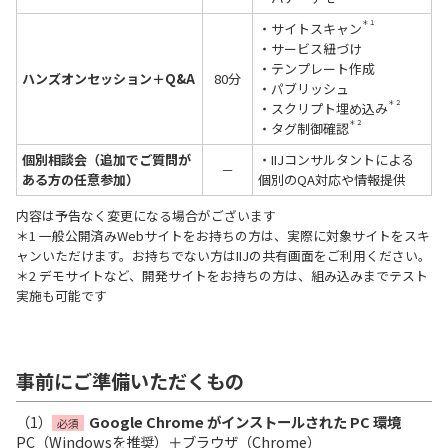
＊１
・サイトスキャン
・サービス紐づけ
・テンプレート作成
ハンズオンセッション＋Q&A
80分
・パブリッシュ
＊２
・スクリプト埋め込み
＊２
・タグ制御確認
個別相談会（追加でご質問が
・IIJコンサルタントによる
－
ある方の任意参加）
個別のQA対応や情報提供
内容は予告なく変更になる場合がございます
＊1 一般公開済みWebサイトをお持ちの方は、実際に対象サイトをスキ
ャンいただけます。お持ちでない方はIIJの共有画面をご利用ください。
＊2 デモサイトなど、開発サイトをお持ちの方は、組み込みまでテスト
実施も可能です
事前にご準備いただくもの
（1）
Google Chrome がインストールされた PC 環境
必須
PC（Windowsを推奨）＋ブラウザ（Chrome）