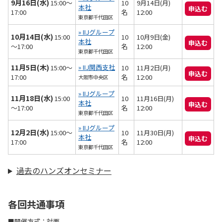
9月16日(水)
15:00～
10
9月14日(月)
本社
申込む
17:00
名
12:00
東京都千代田区
» IIJグループ
10月14日(水)
15:00
10
10月9日(金)
本社
申込む
～17:00
名
12:00
東京都千代田区
11月5日(木)
» IIJ関西支社
15:00～
10
11月2日(月)
申込む
17:00
名
12:00
大阪市中央区
» IIJグループ
11月18日(水)
15:00
10
11月16日(月)
本社
申込む
～17:00
名
12:00
東京都千代田区
» IIJグループ
12月2日(水)
15:00～
10
11月30日(月)
本社
申込む
17:00
名
12:00
東京都千代田区
過去のハンズオンセミナー
各回共通事項
■開催方式：対面