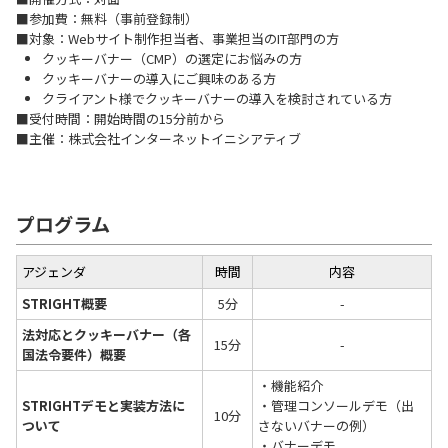
■参加費：無料（事前登録制）
■対象：Webサイト制作担当者、事業担当のIT部門の方
クッキーバナー（CMP）の選定にお悩みの方
クッキーバナーの導入にご興味のある方
クライアント様でクッキーバナーの導入を検討されている方
■受付時間：開始時間の15分前から
■主催：株式会社インターネットイニシアティブ
プログラム
アジェンダ
時間
内容
STRIGHT概要
5分
-
法対応とクッキーバナー（各
15分
-
国法令要件）概要
・機能紹介
STRIGHTデモと実装方法に
・管理コンソールデモ（出
10分
ついて
さないバナーの例）
・バナーデモ