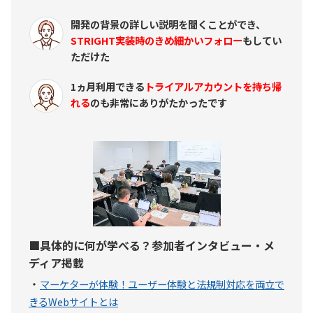
開発の背景の詳しい説明を聞くことができ、
STRIGHT実装時のきめ細かいフォロー
もしてい
ただけた
1ヵ月利用できる
トライアルアカウントを持ち帰
れる
のも非常にありがたかったです
■具体的に何が学べる？参加者インタビュー・メ
ディア掲載
・
マーケターが体験！ユーザー体験と法規制対応を両立で
きるWebサイトとは