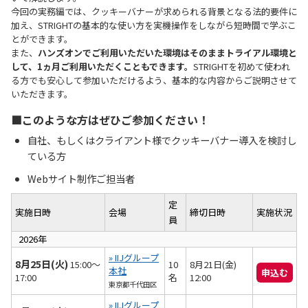
今回の実務編では、クッキーバナーが求められる背景となる法的要件に
加え、STRIGHTの基本的な使い方を実機操作をしながら短時間で学ぶこ
とができます。
また、
ハンズオンでご利用いただいた環境はそのままトライアル環境と
して、1ヵ月ご利用いただくこともできます。
STRIGHTを初めて使われ
る方でも安心して参加いただけるよう、基本的な内容からご説明させて
いただきます。
■このような方はぜひご参加ください！
自社、もしくはクライアント様でクッキーバナー導入を検討し
ている方
Webサイト制作ご担当者
定
実施日時
会場
締切日時
実施状況
員
2026年
» IIJグループ
8月25日(火)
15:00～
10
8月21日(金)
本社
申込む
17:00
名
12:00
東京都千代田区
» IIJグループ